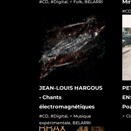
Mir
#CD
,
#Digital
,
⚡ Folk
,
BELARRI
#C
JEAN-LOUIS HARGOUS
PE
• Chants
EN
électromagnétiques
Poz
#CD
,
#Digital
,
⚡ Musique
⚡ Cl
expérimentale
,
BELARRI