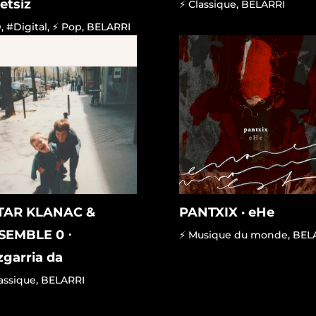
etsiz
⚡ Classique
,
BELARRI
D
,
#Digital
,
⚡ Pop
,
BELARRI
TAR KLANAC &
PANTXIX · eHe
SEMBLE 0 ⋅
⚡ Musique du monde
,
BEL
garria da
assique
,
BELARRI