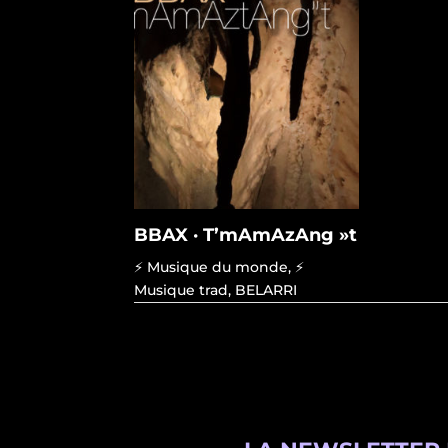
BBAX · T’mAmAzAng »t
⚡ Musique du monde
,
⚡
Musique trad
,
BELARRI