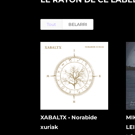
Tout
BELARRI
XABALTX • Norabide
MI
xuriak
LE