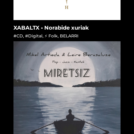
XABALTX • Norabide xuriak
#CD
,
#Digital
,
⚡ Folk
,
BELARRI