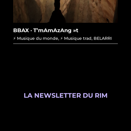
BBAX · T’mAmAzAng »t
⚡ Musique du monde
,
⚡ Musique trad
,
BELARRI
LA NEWSLETTER DU RIM