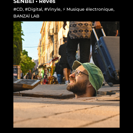
SENBEÏ • Rêves
#CD
,
#Digital
,
#Vinyle
,
⚡ Musique électronique
,
BANZAÏ LAB