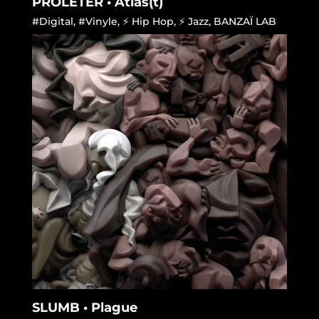
PROLETER • Atlas(t)
#Digital
,
#Vinyle
,
⚡ Hip Hop
,
⚡ Jazz
,
BANZAÏ LAB
SLUMB • Plague