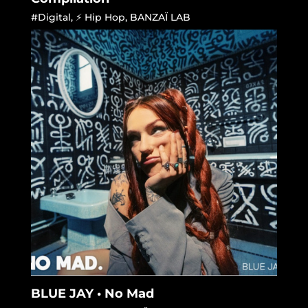
#Digital
,
⚡ Hip Hop
,
BANZAÏ LAB
BLUE JAY • No Mad