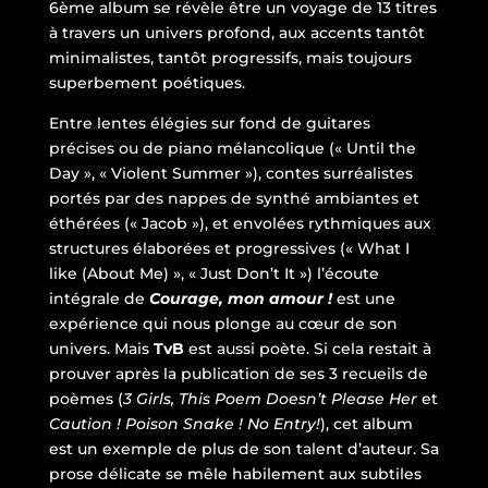
6ème album se révèle être un voyage de 13 titres
à travers un univers profond, aux accents tantôt
minimalistes, tantôt progressifs, mais toujours
superbement poétiques.
Entre lentes élégies sur fond de guitares
précises ou de piano mélancolique (« Until the
Day », « Violent Summer »), contes surréalistes
portés par des nappes de synthé ambiantes et
éthérées (« Jacob »), et envolées rythmiques aux
structures élaborées et progressives (« What I
like (About Me) », « Just Don’t It ») l’écoute
intégrale de
Courage, mon amour !
est une
expérience qui nous plonge au cœur de son
univers. Mais
TvB
est aussi poète. Si cela restait à
prouver après la publication de ses 3 recueils de
poèmes (
3 Girls, This Poem Doesn’t Please Her
et
Caution ! Poison Snake ! No Entry!
), cet album
est un exemple de plus de son talent d’auteur. Sa
prose délicate se mêle habilement aux subtiles