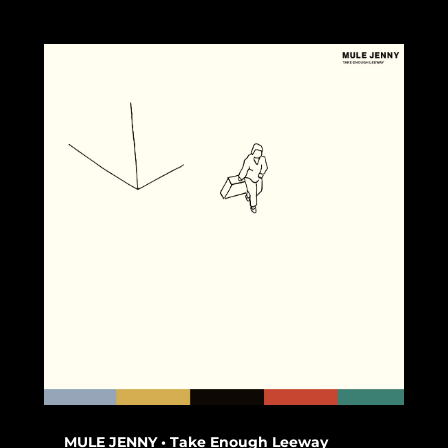
MULE JENNY • Take Enough Leeway