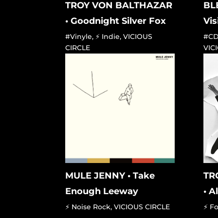
TROY VON BALTHAZAR
BL
• Goodnight Silver Fox
Vis
#Vinyle
,
⚡ Indie
,
VICIOUS
#C
CIRCLE
VIC
MULE JENNY • Take
TR
Enough Leeway
• 
⚡ Noise Rock
,
VICIOUS CIRCLE
⚡ Fo