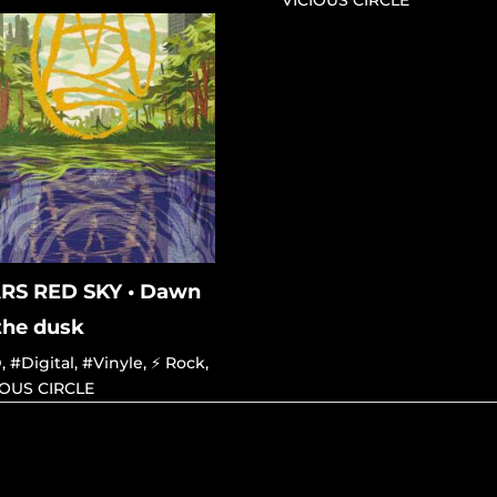
VICIOUS CIRCLE
RS RED SKY • Dawn
the dusk
D
,
#Digital
,
#Vinyle
,
⚡ Rock
,
IOUS CIRCLE