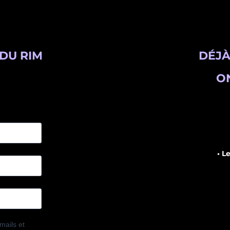
DU RIM
DÉJÀ
ON
• L