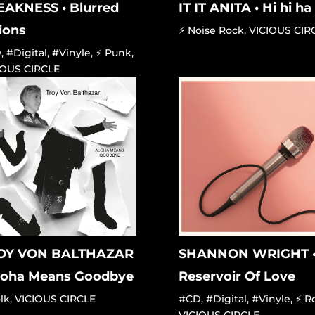
EAKNESS • Blurred
IT IT ANITA • Hi hi ha
ions
⚡ Noise Rock
,
VICIOUS CIR
D
,
#Digital
,
#Vinyle
,
⚡ Punk
,
IOUS CIRCLE
OY VON BALTHAZAR
SHANNON WRIGHT 
Aloha Means Goodbye
Reservoir Of Love
lk
,
VICIOUS CIRCLE
#CD
,
#Digital
,
#Vinyle
,
⚡ R