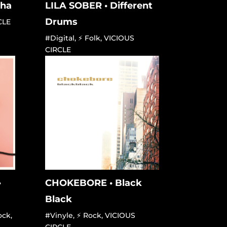
 ha
LILA SOBER • Different
Drums
CLE
#Digital
,
⚡ Folk
,
VICIOUS
CIRCLE
•
CHOKEBORE • Black
Black
ock
,
#Vinyle
,
⚡ Rock
,
VICIOUS