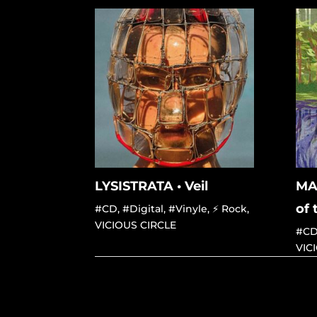
LYSISTRATA • Veil
MA
of 
#CD
,
#Digital
,
#Vinyle
,
⚡ Rock
,
VICIOUS CIRCLE
#C
VIC