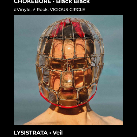
CHOKEBORE • Black Black
#Vinyle
,
⚡ Rock
,
VICIOUS CIRCLE
LYSISTRATA • Veil