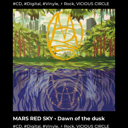
#CD
,
#Digital
,
#Vinyle
,
⚡ Rock
,
VICIOUS CIRCLE
MARS RED SKY • Dawn of the dusk
#CD
,
#Digital
,
#Vinyle
,
⚡ Rock
,
VICIOUS CIRCLE