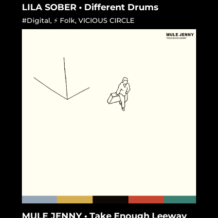
LILA SOBER • Different Drums
#Digital
,
⚡ Folk
,
VICIOUS CIRCLE
MULE JENNY • Take Enough Leeway