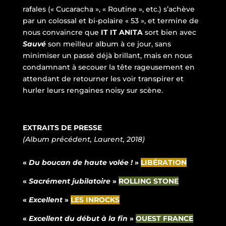
rafales (« Cucaracha », « Routine », etc.) s’achève
par un colossal et bi-polaire « 53 », et termine de
nous convaincre que
IT IT ANITA
sort bien avec
Sauvé
son meilleur album à ce jour, sans
minimiser un passé déjà brillant, mais en nous
condamnant à secouer la tête rageusement en
attendant de retourner les voir transpirer et
hurler leurs rengaines noisy sur scène.
EXTRAITS DE PRESSE
(Album précédent, Laurent, 2018)
«
Du boucan de haute volée !
»
LIBÉRATION
«
Sacrément jubilatoire
»
ROLLING STONE
«
Excellent
»
LES INROCKS
«
Excellent du début à la fin
»
OUEST FRANCE