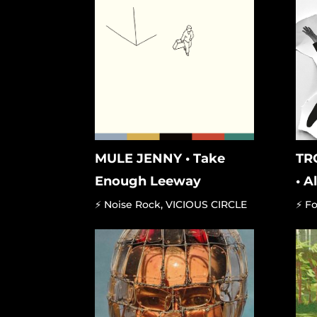
MULE JENNY • Take
TR
Enough Leeway
• 
⚡ Noise Rock
,
VICIOUS CIRCLE
⚡ Fo