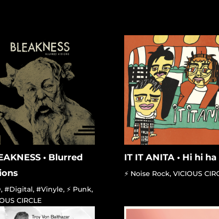
EAKNESS • Blurred
IT IT ANITA • Hi hi ha
ions
⚡ Noise Rock
,
VICIOUS CIR
D
,
#Digital
,
#Vinyle
,
⚡ Punk
,
IOUS CIRCLE