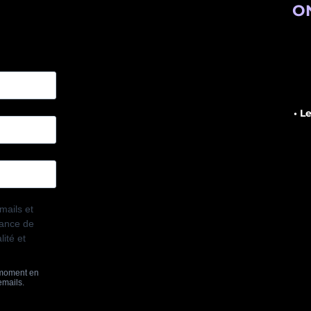
ON
• L