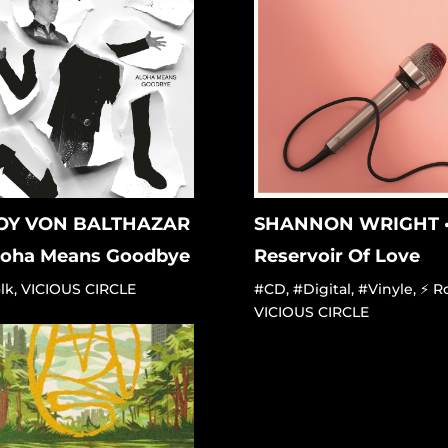
OY VON BALTHAZAR
SHANNON WRIGHT 
Aloha Means Goodbye
Reservoir Of Love
lk
,
VICIOUS CIRCLE
#CD
,
#Digital
,
#Vinyle
,
⚡ R
VICIOUS CIRCLE