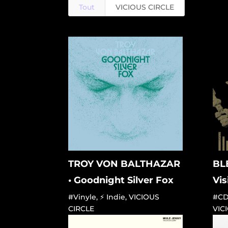
Tout
VICIOUS CIRCLE
TROY VON BALTHAZAR
BL
• Goodnight Silver Fox
Vis
#Vinyle
,
⚡ Indie
,
VICIOUS
#C
CIRCLE
VIC