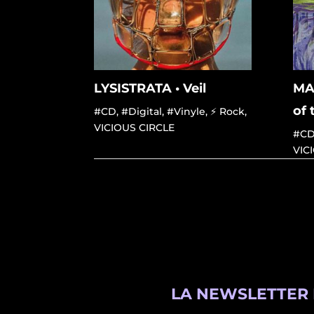
LYSISTRATA • Veil
MA
of 
#CD
,
#Digital
,
#Vinyle
,
⚡ Rock
,
VICIOUS CIRCLE
#C
VIC
LA NEWSLETTER 