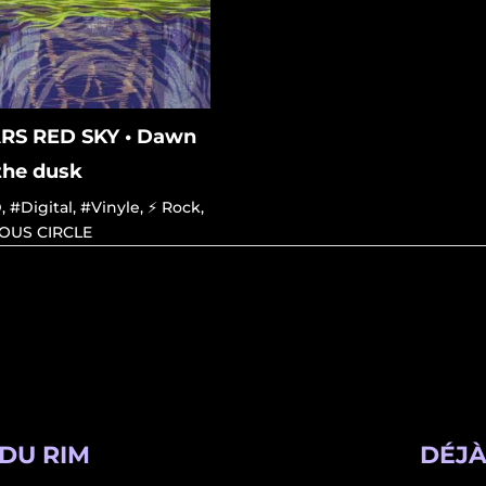
RS RED SKY • Dawn
the dusk
D
,
#Digital
,
#Vinyle
,
⚡ Rock
,
IOUS CIRCLE
DU RIM
DÉJÀ