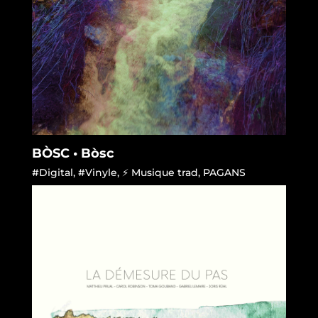
BÒSC • Bòsc
#Digital
,
#Vinyle
,
⚡ Musique trad
,
PAGANS