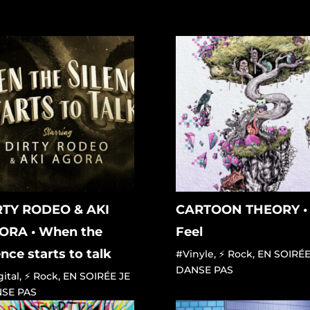
RTY RODEO & AKI
CARTOON THEORY •
ORA • When the
Feel
ence starts to talk
#Vinyle
,
⚡ Rock
,
EN SOIRÉE
DANSE PAS
ital
,
⚡ Rock
,
EN SOIRÉE JE
SE PAS