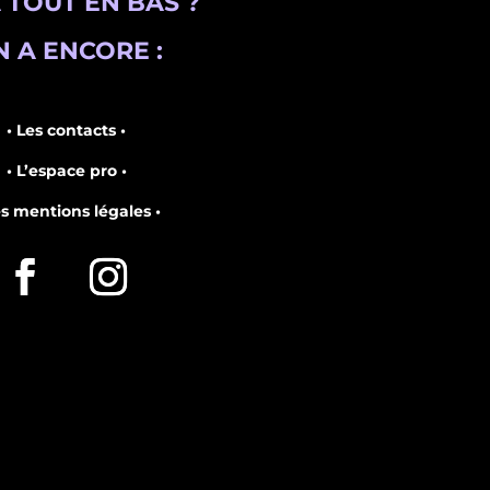
 TOUT EN BAS ?
 A ENCORE :
• Les contacts •
• L’espace pro •
es mentions légales •