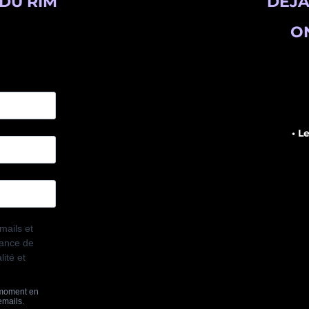
DU RIM
DÉJÀ
ON
• L