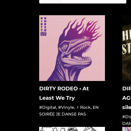
DIRTY RODEO • At
DI
Least We Try
AG
sil
#Digital
,
#Vinyle
,
⚡ Rock
,
EN
SOIRÉE JE DANSE PAS
#Dig
DAN