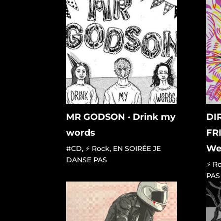
MR GODSON · Drink my
DI
words
FRI
We
#CD
,
⚡ Rock
,
EN SOIRÉE JE
DANSE PAS
⚡ R
PAS