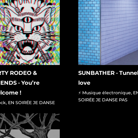
RTY RODEO &
SUNBATHER · Tunnel
ENDS · You’re
love
lcome !
⚡ Musique électronique
,
E
SOIRÉE JE DANSE PAS
ock
,
EN SOIRÉE JE DANSE