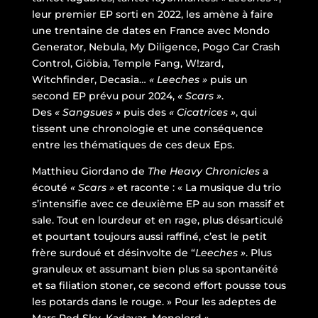
leur premier EP sorti en 2022, les amène à faire
une trentaine de dates en France avec Mondo
Generator, Nebula, My Diligence, Pogo Car Crash
Control, Giöbia, Temple Fang, W!zard,
Witchfinder, Decasia…
« Leeches »
puis un
second EP prévu pour 2024,
« Scars »
.
Des
« Sangsues »
puis des
« Cicatrices »
, qui
tissent une chronologie et une conséquence
entre les thématiques de ces deux Eps.
Matthieu Giordano de
The Heavy Chronicles
a
écouté
« Scars »
et raconte : « La musique du trio
s’intensifie avec ce deuxième EP au son massif et
sale. Tout en lourdeur et en rage, plus désarticulé
et pourtant toujours aussi raffiné, c’est le petit
frère surdoué et désinvolte de “
Leeches »
. Plus
granuleux et assumant bien plus sa spontanéité
et sa filiation stoner, ce second effort pousse tous
les potards dans le rouge. » Pour les adeptes de