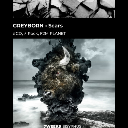
GREYBORN • Scars
#CD
,
⚡ Rock
,
F2M PLANET