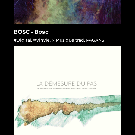
BÒSC • Bòsc
#Digital
,
#Vinyle
,
⚡ Musique trad
,
PAGANS