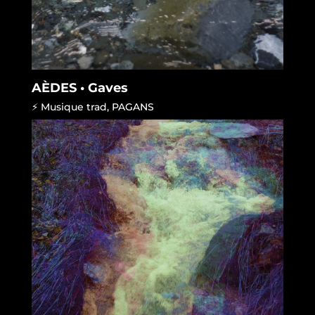
AÈDES • Gaves
⚡ Musique trad
,
PAGANS