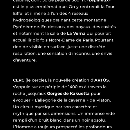
calcaire, dont 50 de plus de 300 m, «
Lépineux
»
est le plus emblématique. On y rentrerait la Tour
Eiffel et il mène à l’un des 4 réseaux
hydrogéologiques drainant cette montagne
Pyrénéenne. En dessous, des boyaux, des cavités
et notamment la salle de
La Verna
qui pourrait
accueillir dix fois Notre-Dame de Paris. Pourtant
rien de visible en surface, juste une discrète
respiration, une sensation d’inconnu, une envie
d’aventure.
CERC
(le cercle), la nouvelle création d’
ARTÚS
,
s’appuie sur ce périple de 1400 m à travers la
roche jusqu’aux
Gorges de Kakuetta
pour
évoquer « L’allégorie de la caverne » de Platon.
Un circuit mystique par son caractère et
mythique par ses dimensions. Un immense vide
rempli d’un bruit blanc, dans un noir absolu.
L’Homme a toujours prospecté les profondeurs