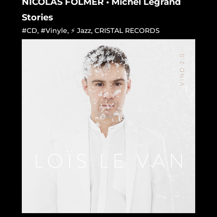
NICOLAS FOLMER • Michel Legrand
Stories
#CD
,
#Vinyle
,
⚡ Jazz
,
CRISTAL RECORDS