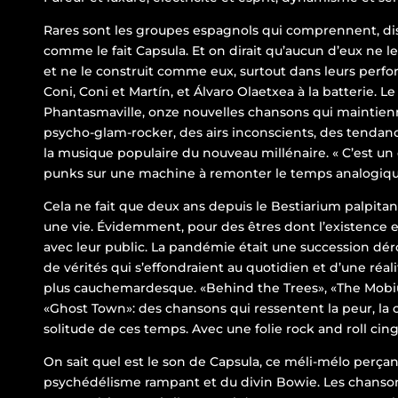
Rares sont les groupes espagnols qui comprennent, diso
comme le fait Capsula. Et on dirait qu’aucun d’eux ne le v
et ne le construit comme eux, surtout dans leurs perfo
Coni, Coni et Martín, et Álvaro Olaetxea à la batterie. L
Phantasmaville, onze nouvelles chansons qui maintienn
psycho-glam-rocker, des airs inconscients, des tendan
la musique populaire du nouveau millénaire. « C’est un d
punks sur une machine à remonter le temps analogique 
Cela ne fait que deux ans depuis le Bestiarium palpitan
une vie. Évidemment, pour des êtres dont l’existence es
avec leur public. La pandémie était une succession dér
de vérités qui s’effondraient au quotidien et d’une réal
plus cauchemardesque. «Behind the Trees», «The Mobiu
«Ghost Town»: des chansons qui ressentent la peur, la c
solitude de ces temps. Avec une folie rock and roll cing
On sait quel est le son de Capsula, ce méli-mélo perça
psychédélisme rampant et du divin Bowie. Les chansons