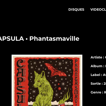
DISQUES
VIDEOC
APSULA • Phantasmaville
Artiste 
Album : 
Label : A
Sortie : 
Genre : 