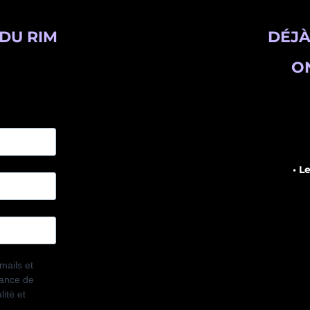
DU RIM
DÉJÀ
ON
• L