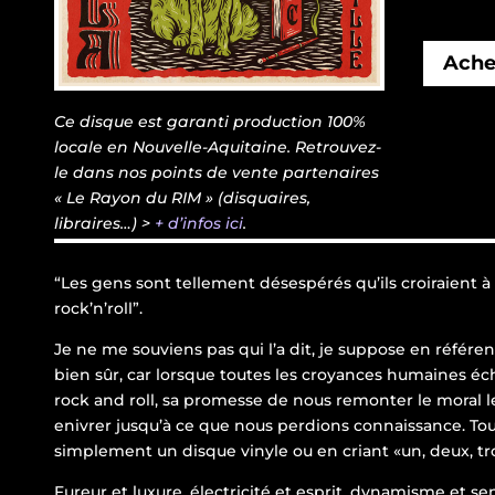
Ache
Ce disque est garanti production 100%
locale en Nouvelle-Aquitaine. Retrouvez-
le dans nos points de vente partenaires
« Le Rayon du RIM » (disquaires,
libraires…) >
+ d’infos ici
.
“Les gens sont tellement désespérés qu’ils croiraient
rock’n’roll”.
Je ne me souviens pas qui l’a dit, je suppose en référenc
bien sûr, car lorsque toutes les croyances humaines éc
rock and roll, sa promesse de nous remonter le moral l
enivrer jusqu’à ce que nous perdions connaissance. 
simplement un disque vinyle ou en criant «un, deux, t
Fureur et luxure, électricité et esprit, dynamisme et se