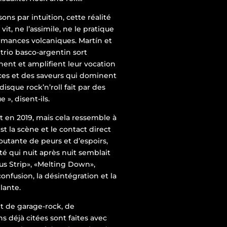
ns par intuition, cette réalité
it, ne l’assimile, ne le pratique
rmances volcaniques. Martín et
e trio basco-argentin sort
ent et amplifient leur vocation
ces et des saveurs qui dominent
isque rock’n’roll fait par des
», disent-ils.
t en 2019, mais cela ressemble à
t la scène et le contact direct
outante de peurs et d’espoirs,
ité qui nuit après nuit semblait
s Strip», «Melting Down»,
onfusion, la désintégration et la
lante.
nt de garage-rock, de
 déjà citées sont faites avec