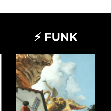
⚡ FUNK