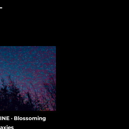
L
INE · Blossoming
axies