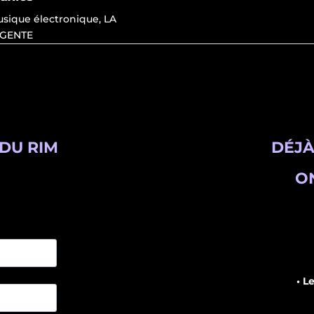
usique électronique
,
LA
GENTE
DU RIM
DÉJÀ
ON
• L