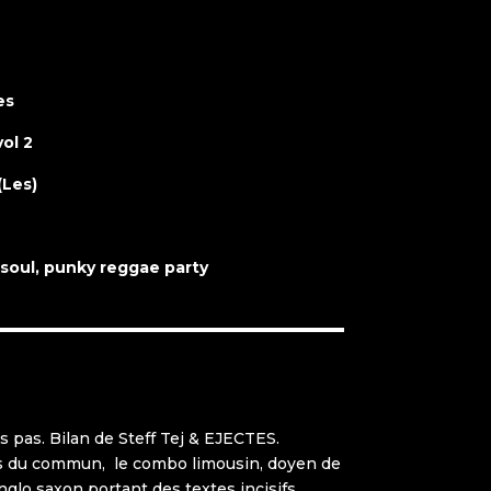
es
vol 2
(Les)
 soul, punky reggae party
s pas. Bilan de Steff Tej & EJECTES.
hors du commun, le combo limousin, doyen de
nglo saxon portant des textes incisifs,